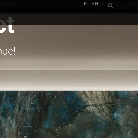
EL
EN
IT
ct
υς!