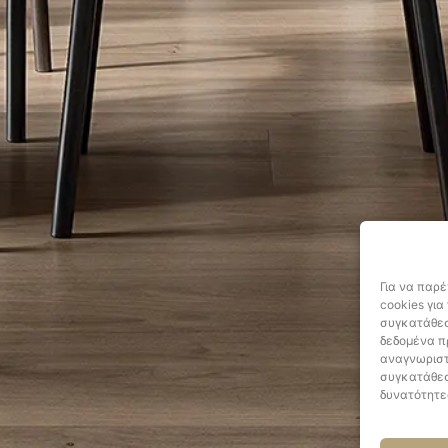
Για να παρ
cookies γι
συγκατάθεσ
δεδομένα π
αναγνωριστ
συγκατάθεσ
δυνατότητε